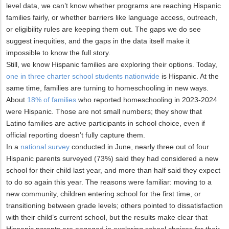
level data, we can’t know whether programs are reaching Hispanic
families fairly, or whether barriers like language access, outreach,
or eligibility rules are keeping them out. The gaps we do see
suggest inequities, and the gaps in the data itself make it
impossible to know the full story.
Still, we know Hispanic families are exploring their options. Today,
one in three charter school students nationwide
is Hispanic. At the
same time, families are turning to homeschooling in new ways.
About
18% of families
who reported homeschooling in 2023-2024
were Hispanic. Those are not small numbers; they show that
Latino families are active participants in school choice, even if
official reporting doesn’t fully capture them.
In a
national survey
conducted in June, nearly three out of four
Hispanic parents surveyed (73%) said they had considered a new
school for their child last year, and more than half said they expect
to do so again this year. The reasons were familiar: moving to a
new community, children entering school for the first time, or
transitioning between grade levels; others pointed to dissatisfaction
with their child’s current school, but the results make clear that
Hispanic parents are engaged in exploring school choices for their